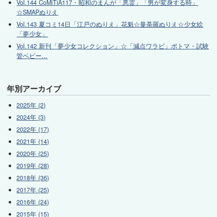
Vol.144 CoMiTiA117・昭和のまんが「悪霊」「男が変身する時」
☆SMAPぬりえ
Vol.143 夏コミ14日「江戸のぬりえ」花魁☆曼荼羅ぬりえ☆少女絵
「夢少女」
Vol.142 新刊「夢少女コレクション」☆「減点ワラビ」ポトマ・試験
管ベビー...
年別アーカイブ
2025年 (2)
2024年 (3)
2022年 (17)
2021年 (14)
2020年 (25)
2019年 (28)
2018年 (36)
2017年 (25)
2016年 (24)
2015年 (15)