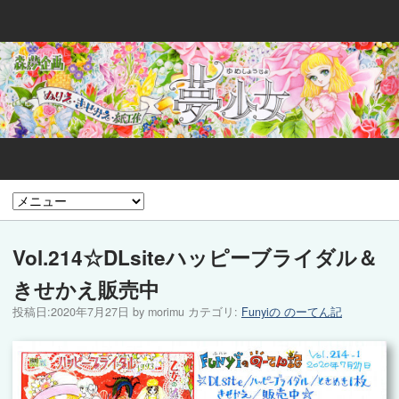
Vol.214☆DLsiteハッピーブライダル＆
きせかえ販売中
投稿日:
2020年7月27日
by
morimu
カテゴリ:
Funyiの のーてん記