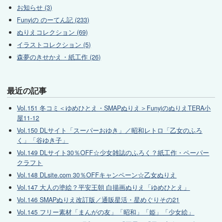
お知らせ (3)
Funyiの のーてん記 (233)
ぬりえコレクション (69)
イラストコレクション (5)
森夢のきせかえ・紙工作 (26)
最近の記事
Vol.151 冬コミ＜ゆめひとえ・SMAPぬりえ＞FunyiのぬりえTERA小
屋11-12
Vol.150 DLサイト「スーパーおゆき」／昭和レトロ「乙女のふろ
く」「谷ゆき子」
Vol.149 DLサイト30％OFF☆少女雑誌のふろく？紙工作・ペーパー
クラフト
Vol.148 DLsite.com 30％OFFキャンペーン☆乙女ぬりえ
Vol.147 大人の塗絵？平安王朝 白描画ぬりえ「ゆめひとえ」
Vol.146 SMAPぬりえ改訂版／通販星活・星めぐりその21
Vol.145 フリー素材「まんがの友」「昭和」「姫」「少女絵」