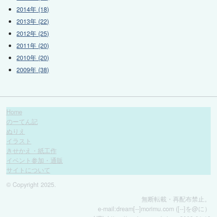
2014年 (18)
2013年 (22)
2012年 (25)
2011年 (20)
2010年 (20)
2009年 (38)
Home
のーてん記
ぬりえ
イラスト
きせかえ・紙工作
イベント参加・通販
サイトについて
© Copyright 2025.
無断転載・再配布禁止。
e-mail:dream[--]morimu.com ([--]を@に）