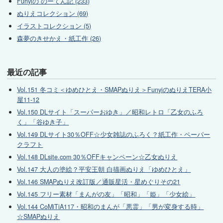
Funyiの のーてん記 (233)
ぬりえコレクション (69)
イラストコレクション (5)
森夢のきせかえ・紙工作 (26)
最近の記事
Vol.151 冬コミ＜ゆめひとえ・SMAPぬりえ＞FunyiのぬりえTERA小
屋11-12
Vol.150 DLサイト「スーパーおゆき」／昭和レトロ「乙女のふろ
く」「谷ゆき子」
Vol.149 DLサイト30％OFF☆少女雑誌のふろく？紙工作・ペーパー
クラフト
Vol.148 DLsite.com 30％OFFキャンペーン☆乙女ぬりえ
Vol.147 大人の塗絵？平安王朝 白描画ぬりえ「ゆめひとえ」
Vol.146 SMAPぬりえ改訂版／通販星活・星めぐりその21
Vol.145 フリー素材「まんがの友」「昭和」「姫」「少女絵」
Vol.144 CoMiTiA117・昭和のまんが「悪霊」「男が変身する時」
☆SMAPぬりえ