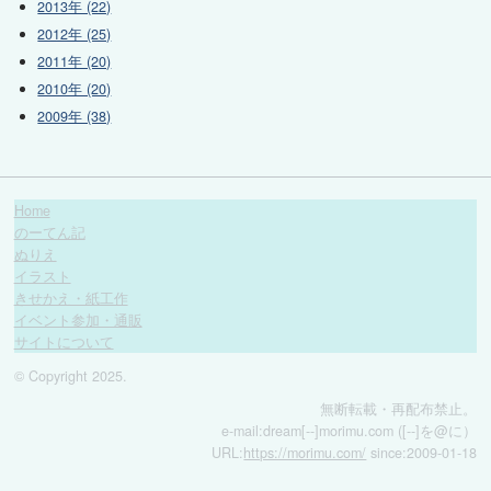
2013年 (22)
2012年 (25)
2011年 (20)
2010年 (20)
2009年 (38)
Home
のーてん記
ぬりえ
イラスト
きせかえ・紙工作
イベント参加・通販
サイトについて
© Copyright 2025.
無断転載・再配布禁止。
e-mail:dream[--]morimu.com ([--]を@に）
URL:
https://morimu.com/
since:2009-01-18