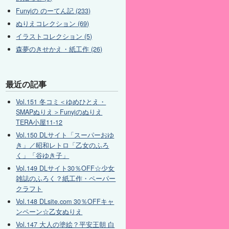
Funyiの のーてん記 (233)
ぬりえコレクション (69)
イラストコレクション (5)
森夢のきせかえ・紙工作 (26)
最近の記事
Vol.151 冬コミ＜ゆめひとえ・
SMAPぬりえ＞Funyiのぬりえ
TERA小屋11-12
Vol.150 DLサイト「スーパーおゆ
き」／昭和レトロ「乙女のふろ
く」「谷ゆき子」
Vol.149 DLサイト30％OFF☆少女
雑誌のふろく？紙工作・ペーパー
クラフト
Vol.148 DLsite.com 30％OFFキャ
ンペーン☆乙女ぬりえ
Vol.147 大人の塗絵？平安王朝 白