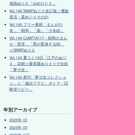
描画ぬりえ「ゆめひとえ」
Vol.146 SMAPぬりえ改訂版／通販
星活・星めぐりその21
Vol.145 フリー素材「まんがの
友」「昭和」「姫」「少女絵」
Vol.144 CoMiTiA117・昭和のまん
が「悪霊」「男が変身する時」
☆SMAPぬりえ
Vol.143 夏コミ14日「江戸のぬり
え」花魁☆曼荼羅ぬりえ☆少女絵
「夢少女」
Vol.142 新刊「夢少女コレクショ
ン」☆「減点ワラビ」ポトマ・試
験管ベビー...
年別アーカイブ
2025年 (2)
2024年 (3)