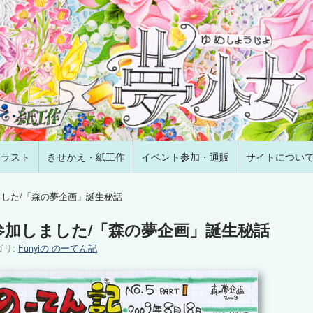
イラスト
きせかえ・紙工作
イベント参加・通販
サイトについ
加しました/「森の夢企画」誕生秘話
夏コミ参加しました/「森の夢企画」誕生秘話
ゴリ:
Funyiの のーてん記